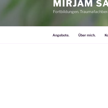
MIRJAM S
Fortbildungen. Traumafachbera
Angebote.
Über mich.
Ko
„ICH SETZTE DEN FUSS IN 
ND SIE TRUG.“ HILDE DO