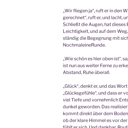
„Wir fliegen ja“, ruft er in den 
gerechnet“, ruft er, und lacht, 
Schließt die Augen, hat dieses 
Leichtigkeit, und auf dem Weg,
ständig die Begegnung mit sich 
NochmaleineRunde.
„Wie schön es hier oben ist“, sa
ist nun aus weiter Ferne zu erkenne
Abstand, Ruhe überall.
„Glück“, denkt er, und das Wort
„Glücksgefühle“, und dass er vo
viel Tiefe und vornehmlich Ent
dunkel geworden. Das realisiert
kommt direkt über dem Boden. 
ob der klare Himmel es vor der
fühlt er sich. Und dankbar. Rout