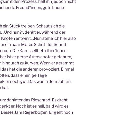
ngsamt den Prozess, hält ihn jedoch nicht
 lachende Freund*innen, gute Laune
ch ein Stück treiben. Schaut sich die
. „Und nun?“, denkt er, während der
Knoten entwirrt. „Nun stehe ich hier also
er ein paar Meter. Schritt für Schritt.
ruch. Die Karussellbetreiber*innen
üher ist er gerne Autoscooter gefahren,
um hindurch zu kurven. Wenn er gerammt
nd das hat die anderen provoziert. Einmal
toßen, dass er einige Tage
 er noch gut. Das war in dem Jahr, in
 hat.
urz dahinter das Riesenrad. Es dreht
denkt er. Noch ist es hell, bald wird es
r. Dieses Jahr Regenbogen. Er geht hoch