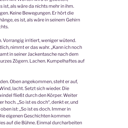
s ist, als wäre da nichts mehr in ihm.
gen. Keine Bewegungen. Er hört die
nge, es ist, als wäre in seinem Gehirn
chts.
. Vorrangig irritiert, weniger wütend.
lich, nimmt er das wahr. „Kann ich noch
 kramt in seiner Jackentasche nach dem
 Kurzes Zögern. Lachen. Kumpelhaftes auf
nden. Oben angekommen, steht er auf,
 Wind, lacht. Setzt sich wieder. Die
indel fließt durch den Körper. Weiter
er hoch. „So ist es doch“, denkt er, und
 oben ist: „So ist es doch. Immer in
h. Die eigenen Geschichten kommen
les auf die Bühne. Einmal durcharbeiten