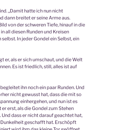
Wind. „Damit hatte ich nun nicht
und dann breitet er seine Arme aus.
Bild von der schweren Tiefe, hinauf in die
 in all diesen Runden und Kreisen
selbst. In jeder Gondel ein Selbst, ein
gt er, als er sich umschaut, und die Welt
n. Es ist friedlich, still, alles ist auf
 begleitet ihn noch ein paar Runden. Und
rher nicht gewusst hat, dass die mit so
spannung einhergehen, und nun ist es
 er erst, als die Gondel zum Stehen
Und dass er nicht darauf geachtet hat,
 Dunkelheit geschafft hat. Erschöpft
iniert wird ihm das kleine Tor geöffnet.