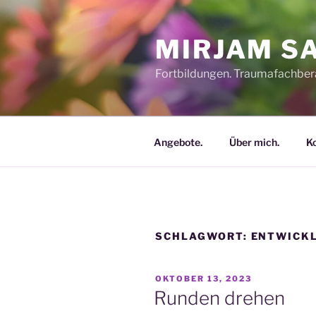
Zum
Inhalt
MIRJAM S
springen
Fortbildungen. Traumafachbera
Angebote.
Über mich.
Ko
SCHLAGWORT:
ENTWICKL
VERÖFFENTLICHT
OKTOBER 13, 2023
AM
Runden drehen