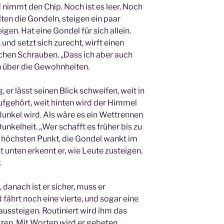
d nimmt den Chip. Noch ist es leer. Noch
lten die Gondeln, steigen ein paar
igen. Hat eine Gondel für sich allein.
 und setzt sich zurecht, wirft einen
schen Schrauben. „Dass ich aber auch
h über die Gewohnheiten.
 er lässt seinen Blick schweifen, weit in
aufgehört, weit hinten wird der Himmel
h dunkel wird. Als wäre es ein Wettrennen
kelheit. „Wer schafft es früher bis zu
am höchsten Punkt, die Gondel wankt im
 unten erkennt er, wie Leute zusteigen.
.
 danach ist er sicher, muss er
fährt noch eine vierte, und sogar eine
l aussteigen. Routiniert wird ihm das
itzen. Mit Worten wird er gebeten,