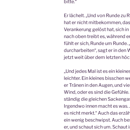
bitte.“
Er lächelt. „Und von Runde zu R
hat er nicht mitbekommen, dass
Verankerung gelöst hat, sich i
nach oben treibt es, während e
fühlt er sich, Runde um Runde.
durcharbeiten“, sagt er in den
jetzt weit über dem letzten höc
„Und jedes Mal ist es ein klein
leichter. Ein kleines bisschen w
er Tränen in den Augen, und viel
Wind, oder es sind die Gefühle. 
ständig die gleichen Sackenga
Irgendwo innen macht es was. 
es nicht merkt.“ Auch das erzäh
ein wenig beschwipst. Auch besc
er, und schaut sich um. Schaut 