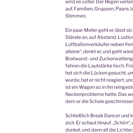
wird es voller. Der Regen verla
auf. Familien, Gruppen, Paare,
Stimmen.
Ein paar Meter geht er, lässt si
Stände an, auf Abstand. Lustlos
Luftballonverkäufer neben ihm 
alleine“, denkt er, und geht wied
Bratwurst- und Zuckerwattenge
fahren die Lautstärke hoch. Fr
hat sich die Lücken gesucht, 
wurde, hat er nicht reagiert, u
ist ein Wagen so in ihn reinges
Nackenprobleme hatte. Das weiß
dem er die Schule geschmissen
Schließlich Break Dancer und k
sich. Er schaut hinauf. „Schön“, 
dunkel, und dann all die Lichte