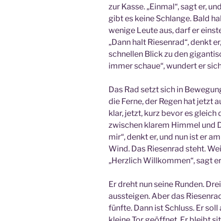
zur Kasse. „Einmal“, sagt er, un
gibt es keine Schlange. Bald ha
wenige Leute aus, darf er einste
„Dann halt Riesenrad“, denkt er,
schnellen Blick zu den giganti
immer schaue“, wundert er sic
Das Rad setzt sich in Bewegung,
die Ferne, der Regen hat jetzt 
klar, jetzt, kurz bevor es gleic
zwischen klarem Himmel und Dun
mir“, denkt er, und nun ist er 
Wind. Das Riesenrad steht. Weit
„Herzlich Willkommen“, sagt er
Er dreht nun seine Runden. Drei,
aussteigen. Aber das Riesenrad 
fünfte. Dann ist Schluss. Er sol
kleine Tor geöffnet. Er bleibt s