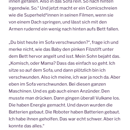
innen gefallen. Also in das Sofa rein. So nach hinten
irgendwie. So.“ Und jetzt macht er ein Comicschreien
wie die Superheld*innen in seinen Filmen, wenn sie
von einem Dach springen, und lässt sich mit den
Armen rudernd ein wenig nach hinten aufs Bett fallen.
„Du bist heute im Sofa verschwunden?“, frage ich und
merke nicht, wie das Baby den pinken Filzstift unter
dem Bett hervor angelt und isst. Mein Sohn bejaht das.
„Komisch, oder Mama? Dass das einfach so geht. Ich
sitze so auf dem Sofa, und dann plötzlich bin ich
verschwunden. Also ich meine, ich war ja noch da. Aber
eben im Sofa verschwunden. Bei diesen ganzen
Maschinen. Und es gab auch einen Anzünder. Den
musste man drücken. Dann gingen überall Vulkane los.
Die haben Energie gemacht. Und davon wurden die
Batterien gebaut. Die Roboter haben Batterien gebaut.
Ich habe ihnen geholfen. Das war echt schwer. Aber ich
konnte das alles.“