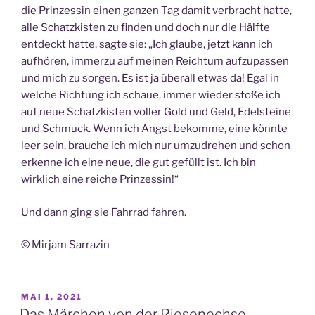
die Prinzessin einen ganzen Tag damit verbracht hatte,
alle Schatzkisten zu finden und doch nur die Hälfte
entdeckt hatte, sagte sie: „Ich glaube, jetzt kann ich
aufhören, immerzu auf meinen Reichtum aufzupassen
und mich zu sorgen. Es ist ja überall etwas da! Egal in
welche Richtung ich schaue, immer wieder stoße ich
auf neue Schatzkisten voller Gold und Geld, Edelsteine
und Schmuck. Wenn ich Angst bekomme, eine könnte
leer sein, brauche ich mich nur umzudrehen und schon
erkenne ich eine neue, die gut gefüllt ist. Ich bin
wirklich eine reiche Prinzessin!“
Und dann ging sie Fahrrad fahren.
© Mirjam Sarrazin
VERÖFFENTLICHT
MAI 1, 2021
AM
Das Märchen von der Riesenechse