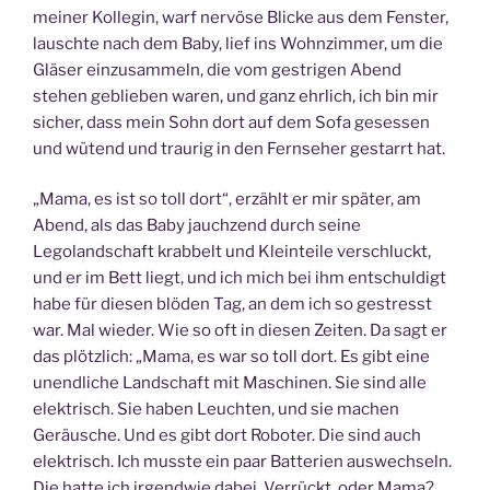
meiner Kollegin, warf nervöse Blicke aus dem Fenster,
lauschte nach dem Baby, lief ins Wohnzimmer, um die
Gläser einzusammeln, die vom gestrigen Abend
stehen geblieben waren, und ganz ehrlich, ich bin mir
sicher, dass mein Sohn dort auf dem Sofa gesessen
und wütend und traurig in den Fernseher gestarrt hat.
„Mama, es ist so toll dort“, erzählt er mir später, am
Abend, als das Baby jauchzend durch seine
Legolandschaft krabbelt und Kleinteile verschluckt,
und er im Bett liegt, und ich mich bei ihm entschuldigt
habe für diesen blöden Tag, an dem ich so gestresst
war. Mal wieder. Wie so oft in diesen Zeiten. Da sagt er
das plötzlich: „Mama, es war so toll dort. Es gibt eine
unendliche Landschaft mit Maschinen. Sie sind alle
elektrisch. Sie haben Leuchten, und sie machen
Geräusche. Und es gibt dort Roboter. Die sind auch
elektrisch. Ich musste ein paar Batterien auswechseln.
Die hatte ich irgendwie dabei. Verrückt, oder Mama?