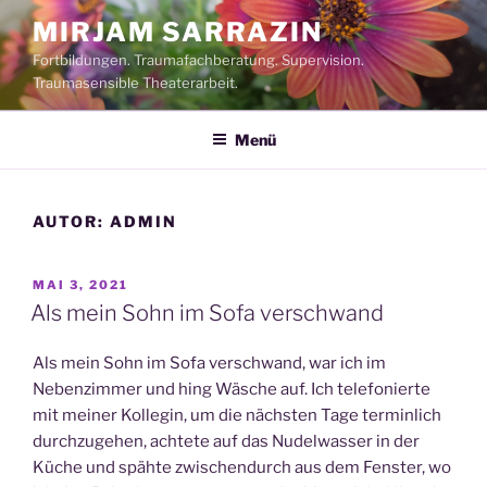
Zum
MIRJAM SARRAZIN
Inhalt
Fortbildungen. Traumafachberatung. Supervision.
springen
Traumasensible Theaterarbeit.
Menü
AUTOR:
ADMIN
VERÖFFENTLICHT
MAI 3, 2021
AM
Als mein Sohn im Sofa verschwand
Als mein Sohn im Sofa verschwand, war ich im
Nebenzimmer und hing Wäsche auf. Ich telefonierte
mit meiner Kollegin, um die nächsten Tage terminlich
durchzugehen, achtete auf das Nudelwasser in der
Küche und spähte zwischendurch aus dem Fenster, wo