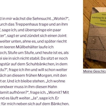
d in mir wächst die Sehnsucht. „Wohin?“,
l durch das Treppenhaus trage und an ihm
, sage ich, und überspringe ein paar
r“, sagt er und zündet sich einen Joint
 weiter unten, ahne es, und später riecht
m leeren Müllbehälter laufe ich
ch, Stufe um Stufe, und heute ist es, als
 sie in sich nicht stabil. Da sitzt er noch
gstür auf dem Schuhbänkchen, in dem
du?“, frage ich ihn und will schon weiter
Meine Geschich
räch an diesem frühen Morgen, mit den
 er. Und ich bleibe stehen.
„Ich wohne
irgendwer muss in ihm diesen Hahn
amit aufhören?“, frage ich. „Womit? Mit
nd es läuft weiter.
„Ja“, sage ich.
Er
z für mich neben sich auf dem Bänkchen.