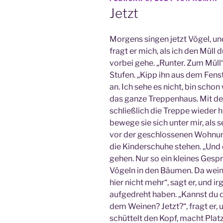
AM
Jetzt
Morgens singen jetzt Vögel, un
fragt er mich, als ich den Mül
vorbei gehe. „Runter. Zum Müll“
Stufen.
„Kipp ihn aus dem Fenste
an. Ich sehe es nicht, bin schon
das ganze Treppenhaus.
Mit de
schließlich die Treppe wieder ho
bewege sie sich unter mir, als sei
vor der geschlossenen Wohnun
die Kinderschuhe stehen.
„Und 
gehen. Nur so ein kleines Gesp
Vögeln in den Bäumen. Da weint
hier nicht mehr“, sagt er, und 
aufgedreht haben. „Kannst du d
dem Weinen? Jetzt?“, fragt er, u
schüttelt den Kopf, macht Plat