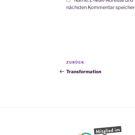
Name, E-Mail-Adresse und 
nächsten Kommentar speicher
Beitragsnavigation
Vorheriger
ZURÜCK
Beitrag
Transformation