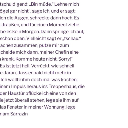
entschuldigend: „Bin müde.“ Lehne mich
ögel gar nicht“, sage ich, und er sagt:
ich die Augen, schrecke dann hoch. Es
g draußen, und für einen Moment ziehe
e es kein Morgen. Dann springe ich auf,
 schon oben. Vielleicht sagt er „tschau.“
Sachen zusammen, putze mir zum
scheide mich dann, meiner Chefin eine
n krank. Komme heute nicht. Sorry!“
s ist jetzt hell. Verrückt, wie schnell
 daran, dass er bald nicht mehr in
 Ich wollte ihm doch mal was kochen,
einem Impuls heraus ins Treppenhaus, die
r der Haustür pflücke ich eine von den
jetzt überall stehen, lege sie ihm auf
as Fenster in meiner Wohnung, lege
Mirjam Sarrazin