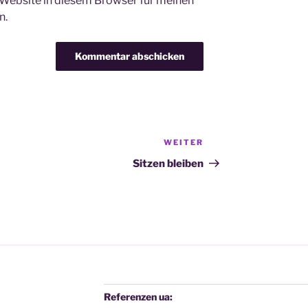
Website in diesem Browser für meinen
n.
WEITER
Nächster
Beitrag
Sitzen bleiben
Referenzen ua: