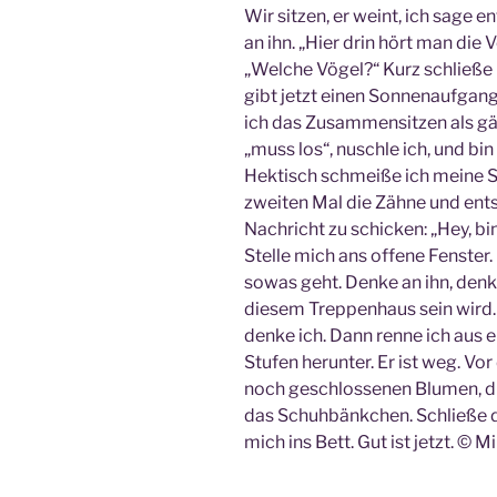
Wir sitzen, er weint, ich sage 
an ihn. „Hier drin hört man die V
„Welche Vögel?“ Kurz schließe 
gibt jetzt einen Sonnenaufgan
ich das Zusammensitzen als gäb
„muss los“, nuschle ich, und bin
Hektisch schmeiße ich meine 
zweiten Mal die Zähne und ent
Nachricht zu schicken: „Hey, bi
Stelle mich ans offene Fenster. E
sowas geht. Denke an ihn, denke
diesem Treppenhaus sein wird.
denke ich. Dann renne ich aus 
Stufen herunter. Er ist weg. Vo
noch geschlossenen Blumen, die 
das Schuhbänkchen. Schließe d
mich ins Bett. Gut ist jetzt. © 